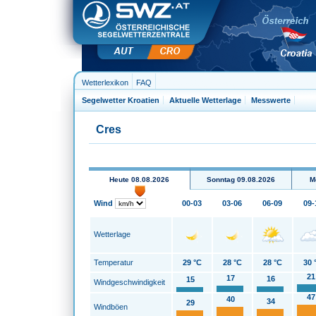
Wetterlexikon
FAQ
Segelwetter Kroatien
Aktuelle Wetterlage
Messwerte
Cres
Heute 08.08.2026
Sonntag 09.08.2026
M
Wind
00-03
03-06
06-09
09-
Wetterlage
Temperatur
29 °C
28 °C
28 °C
30 
21
17
16
15
Windgeschwindigkeit
47
40
34
29
Windböen