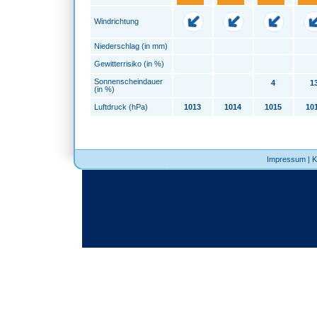
Windrichtung
Niederschlag (in mm)
Gewitterrisiko (in %)
Sonnenscheindauer
4
1
(in %)
Luftdruck (hPa)
1013
1014
1015
10
Impressum
|
K