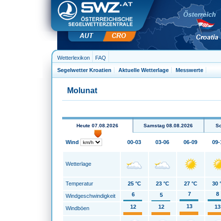
Wetterlexikon
FAQ
Segelwetter Kroatien
Aktuelle Wetterlage
Messwerte
Molunat
Heute 07.08.2026
Samstag 08.08.2026
So
Wind
00-03
03-06
06-09
09-
Wetterlage
Temperatur
25 °C
23 °C
27 °C
30 
7
8
6
5
Windgeschwindigkeit
13
12
12
13
Windböen