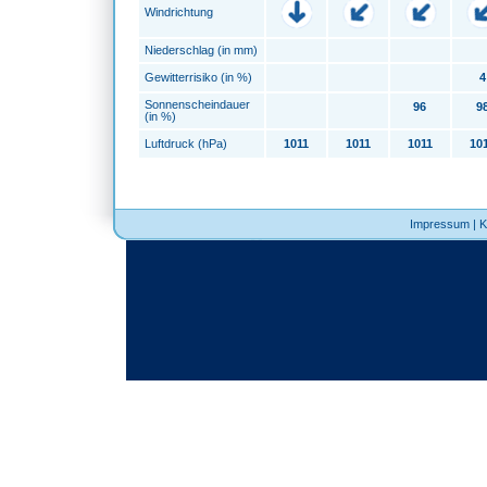
Windrichtung
Niederschlag (in mm)
Gewitterrisiko (in %)
4
Sonnenscheindauer
96
9
(in %)
Luftdruck (hPa)
1011
1011
1011
10
Impressum
|
K