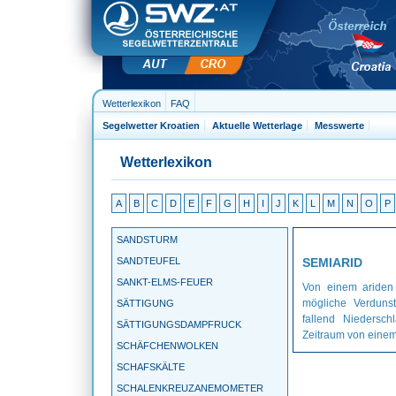
Wetterlexikon
FAQ
Segelwetter Kroatien
Aktuelle Wetterlage
Messwerte
Wetterlexikon
A
B
C
D
E
F
G
H
I
J
K
L
M
N
O
P
SANDSTURM
SANDTEUFEL
SEMIARID
SANKT-ELMS-FEUER
Von einem ariden 
mögliche Verdunst
SÄTTIGUNG
fallend Niedersch
SÄTTIGUNGSDAMPFRUCK
Zeitraum von einem
SCHÄFCHENWOLKEN
SCHAFSKÄLTE
SCHALENKREUZANEMOMETER