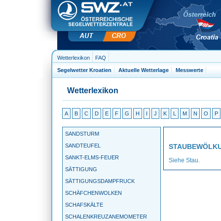
Wetterlexikon
FAQ
Segelwetter Kroatien
Aktuelle Wetterlage
Messwerte
Wetterlexikon
A
B
C
D
E
F
G
H
I
J
K
L
M
N
O
P
SANDSTURM
SANDTEUFEL
STAUBEWÖLK
SANKT-ELMS-FEUER
Siehe Stau.
SÄTTIGUNG
SÄTTIGUNGSDAMPFRUCK
SCHÄFCHENWOLKEN
SCHAFSKÄLTE
SCHALENKREUZANEMOMETER