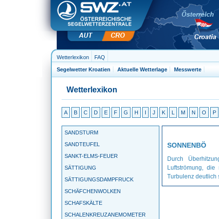
Wetterlexikon
FAQ
Segelwetter Kroatien
Aktuelle Wetterlage
Messwerte
Wetterlexikon
A
B
C
D
E
F
G
H
I
J
K
L
M
N
O
P
SANDSTURM
SANDTEUFEL
SONNENBÖ
SANKT-ELMS-FEUER
Durch Überhitzun
Luftströmung, die
SÄTTIGUNG
Turbulenz deutlich
SÄTTIGUNGSDAMPFRUCK
SCHÄFCHENWOLKEN
SCHAFSKÄLTE
SCHALENKREUZANEMOMETER