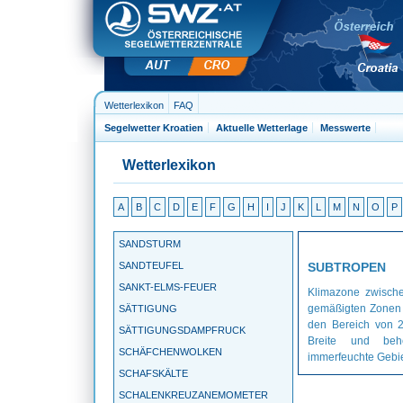
Wetterlexikon
FAQ
Segelwetter Kroatien
Aktuelle Wetterlage
Messwerte
Wetterlexikon
A
B
C
D
E
F
G
H
I
J
K
L
M
N
O
P
SANDSTURM
SANDTEUFEL
SUBTROPEN
SANKT-ELMS-FEUER
Klimazone zwisch
gemäßigten Zonen d
SÄTTIGUNG
den Bereich von 2
SÄTTIGUNGSDAMPFRUCK
Breite und behe
SCHÄFCHENWOLKEN
immerfeuchte Gebie
SCHAFSKÄLTE
SCHALENKREUZANEMOMETER